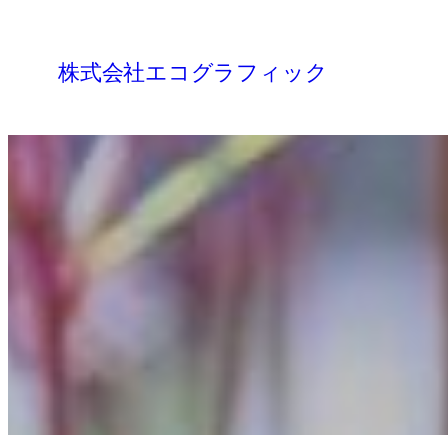
内
容
株式会社エコグラフィック
を
ス
キ
ッ
プ